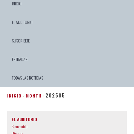
INICIO
EL AUDITORIO
SUSCRÍBETE
ENTRADAS
TODAS LAS NOTICIAS
202505
INICIO
MONTH
Sobrescribir
enlaces
EL AUDITORIO
de
Bienvenido
ayuda
Historia