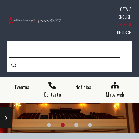
Pasar
CATALÀ
al
contenido
ENGLISH
principal
ESPAÑOL
DEUTSCH
BUSCAR
Eventos
Noticias
Contacto
Mapa web