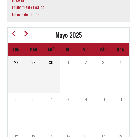
a
Equipamiento técnico
la
Enlaces de interés
navegación
Anterior
Siguiente
Mayo 2025
LUN
MAR
MIÉ
JUE
VIE
SÁB
DOM
PAGINACIÓN
28
29
30
1
2
3
4
5
6
7
8
9
10
11
12
13
14
15
16
17
18