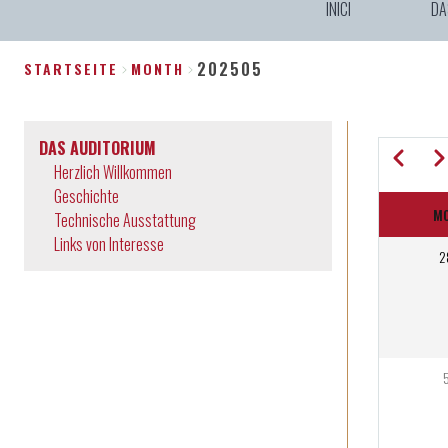
INICI
DA
202505
STARTSEITE
MONTH
Breadcrumb
DAS AUDITORIUM
Zurück
Wei
Herzlich Willkommen
Geschichte
M
SEI
Technische Ausstattung
Links von Interesse
2