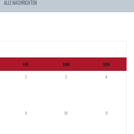
ALLE NACHRICHTEN
FRE
SAM
SON
2
3
4
9
10
11