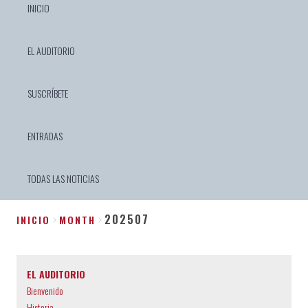
INICIO
EL AUDITORIO
SUSCRÍBETE
ENTRADAS
TODAS LAS NOTICIAS
202507
INICIO
MONTH
Sobrescribir
enlaces
EL AUDITORIO
de
Bienvenido
ayuda
Historia