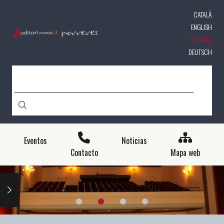
Pasar
CATALÀ
al
contenido
ENGLISH
principal
ESPAÑOL
DEUTSCH
BUSCAR
Eventos
Noticias
Contacto
Mapa web