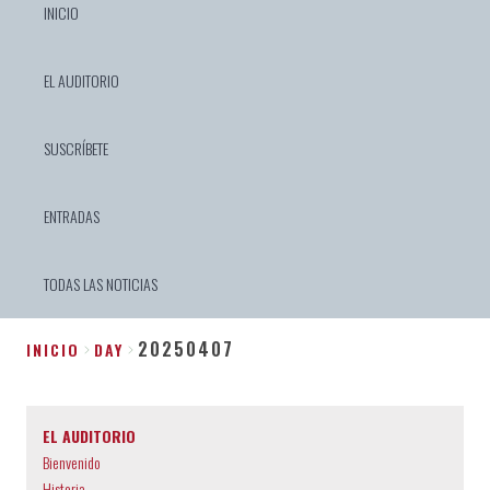
INICIO
EL AUDITORIO
SUSCRÍBETE
ENTRADAS
TODAS LAS NOTICIAS
20250407
INICIO
DAY
Sobrescribir
enlaces
EL AUDITORIO
de
Bienvenido
ayuda
Historia