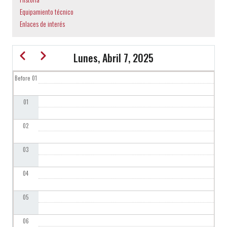
a
Equipamiento técnico
la
Enlaces de interés
navegación
Anterior
Siguiente
Lunes, Abril 7, 2025
Before 01
PAGINACIÓN
01
02
03
04
05
06