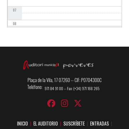
07
08
09
10
11
12
Plaça de la Vila, 17 07260 -- CIF: P0704300C
Teléfono
971 84 91 00 -- Fax: (+34) 971 168 265
13
14
15
INICIO
EL AUDITORIO
SUSCRÍBETE
ENTRADAS