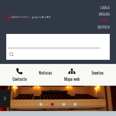
Pasar
CATALÀ
al
contenido
ENGLISH
principal
ESPAÑOL
DEUTSCH
BUSCAR
Noticias
Eventos
Contacto
Mapa web