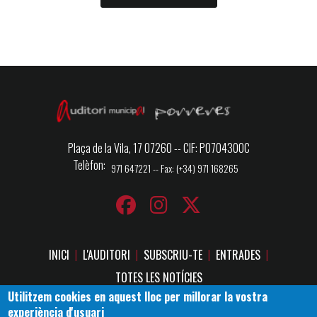
Plaça de la Vila, 17 07260 -- CIF: P0704300C
Telèfon
971 647221 -- Fax: (+34) 971 168265
INICI
L'AUDITORI
SUBSCRIU-TE
ENTRADES
Footer
TOTES LES NOTÍCIES
menu
Utilitzem cookies en aquest lloc per millorar la vostra
experiència d'usuari
1