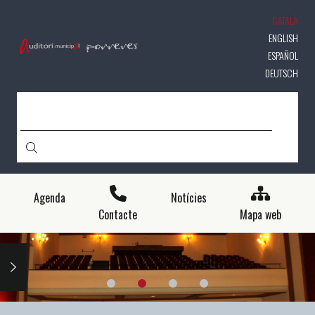
Vés
CATALÀ
al
contingut
ENGLISH
ESPAÑOL
DEUTSCH
CERCA
Agenda
Notícies
Contacte
Mapa web