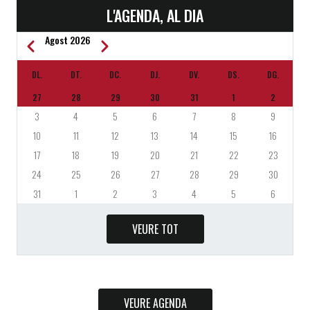
L'AGENDA, AL DIA
Agost 2026
Previous
Next
PAGINACIÓ
DL.
DT.
DC.
DJ.
DV.
DS.
DG.
27
28
29
30
31
1
2
3
4
5
6
7
8
9
10
11
12
13
14
15
16
17
18
19
20
21
22
23
24
25
26
27
28
29
30
31
1
2
3
4
5
6
VEURE TOT
VEURE AGENDA