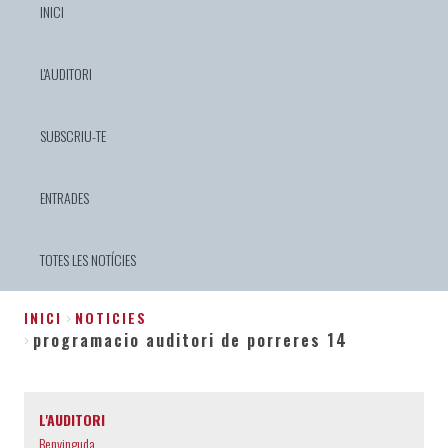
INICI
L'AUDITORI
SUBSCRIU-TE
ENTRADES
TOTES LES NOTÍCIES
INICI
NOTICIES
programacio auditori de porreres 14
Fil
d'Ariadna
L'AUDITORI
Benvinguda