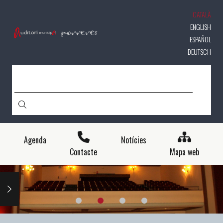
Vés
CATALÀ
al
contingut
ENGLISH
ESPAÑOL
DEUTSCH
CERCA
Agenda
Notícies
Contacte
Mapa web