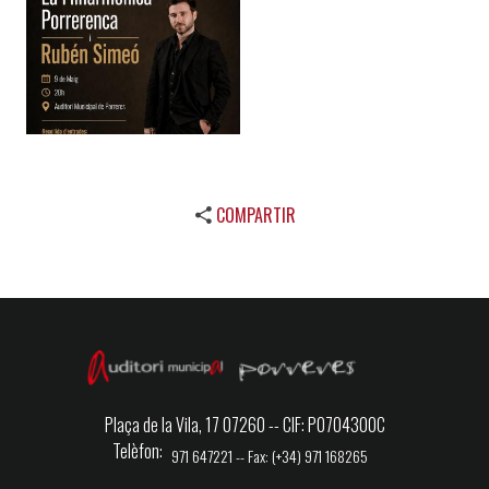
COMPARTIR
Plaça de la Vila, 17 07260 -- CIF: P0704300C
Telèfon
971 647221 -- Fax: (+34) 971 168265